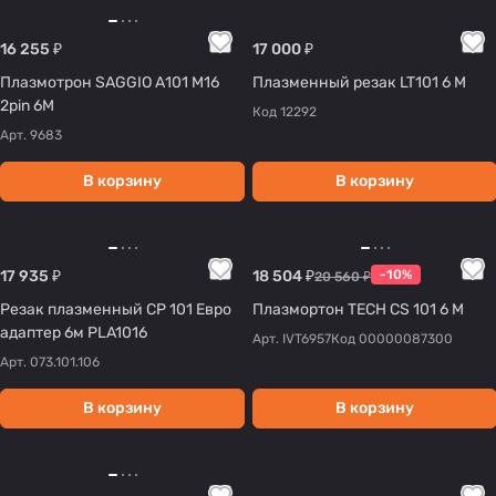
16 255 ₽
17 000 ₽
Плазмотрон SAGGIO А101 М16
Плазменный резак LT101 6 М
2pin 6М
Код
12292
Арт.
9683
В корзину
В корзину
17 935 ₽
18 504 ₽
-10%
20 560 ₽
Резак плазменный CP 101 Евро
Плазмортон TECH CS 101 6 М
адаптер 6м PLA1016
Арт.
IVT6957
Код
00000087300
Арт.
073.101.106
В корзину
В корзину