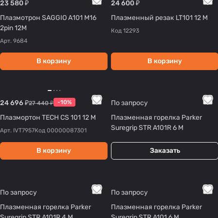
23 580 ₽
24 600 ₽
Плазмотрон SAGGIO А101 М16
Плазменный резак LT101 12 М
2pin 12М
Код
12293
Арт.
9684
В корзину
В корзину
24 696 ₽
-10%
По запросу
27 440 ₽
Плазмортон TECH CS 101 12 М
Плазменная горелка Parker
Suregrip STR A101R 6 М
Арт.
IVT7957
Код
00000087301
В корзину
Заказать
По запросу
По запросу
Плазменная горелка Parker
Плазменная горелка Parker
Suregrip STR A101R 4 М
Suregrip STR A101 6 М