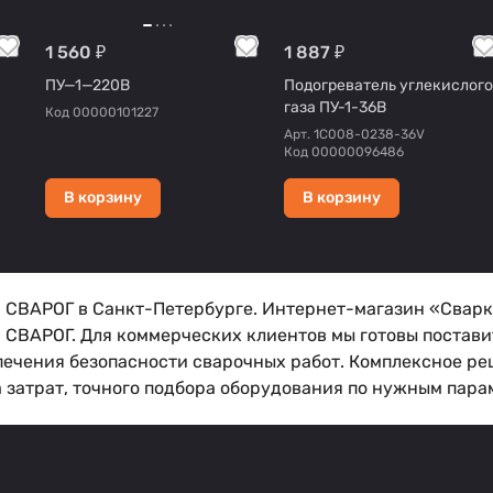
1 560 ₽
1 887 ₽
ПУ—1—220В
Подогреватель углекислого
газа ПУ-1-36В
Код
00000101227
Арт.
1C008-0238-36V
Код
00000096486
В корзину
В корзину
а СВАРОГ в Санкт-Петербурге. Интернет-магазин «Сварк
а СВАРОГ. Для коммерческих клиентов мы готовы постав
печения безопасности сварочных работ. Комплексное ре
затрат, точного подбора оборудования по нужным параме