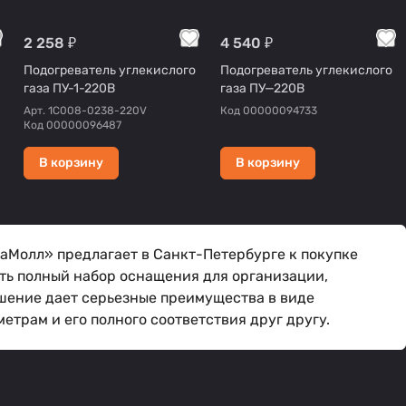
2 258 ₽
4 540 ₽
Подогреватель углекислого
Подогреватель углекислого
газа ПУ-1-220В
газа ПУ—220В
Арт.
1C008-0238-220V
Код
00000094733
Код
00000096487
В корзину
В корзину
аМолл» предлагает в Санкт-Петербурге к покупке
ить полный набор оснащения для организации,
шение дает серьезные преимущества в виде
трам и его полного соответствия друг другу.