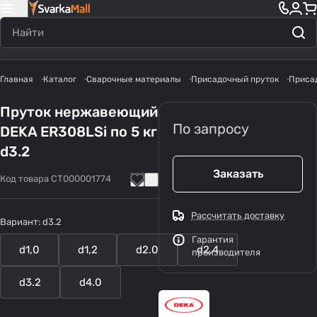
Главная
Каталог
Сварочные материалы
Присадочный пруток
Приса
Пруток нержавеющий
По запросу
DEKA ER308LSi по 5 кг
d3.2
Заказать
Код товара
СТ000001774
Рассчитать доставку
Вариант:
d3.2
Гарантия
d1,0
d1,2
d2.0
d2.4
производителя
d3.2
d4.0