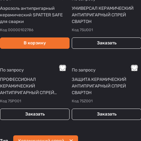
Аэрозоль антипригарный
УНИВЕРСАЛ КЕРАМИЧЕСКИЙ
керамический SPATTER SAFE
АНТИПРИГАРНЫЙ СПРЕЙ
для сварки
СВАРТОН
Код
00000102786
Код
7SU001
В корзину
Заказать
По запросу
По запросу
ПРОФЕССИОНАЛ
ЗАЩИТА КЕРАМИЧЕСКИЙ
КЕРАМИЧЕСКИЙ
АНТИПРИГАРНЫЙ СПРЕЙ
АНТИПРИГАРНЫЙ СПРЕЙ
СВАРТОН
СВАРТОН
Код
7SP001
Код
7SZ001
Заказать
Заказать
Тип
Керамический спрей