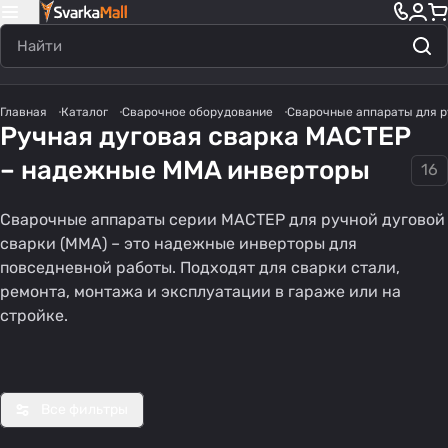
Главная
Каталог
Сварочное оборудование
Сварочные аппараты для р
Ручная дуговая сварка МАСТЕР
– надежные MMA инверторы
16
Сварочные аппараты серии МАСТЕР для ручной дуговой
сварки (MMA) – это надежные инверторы для
Инвер
Сваро
Свар
Свар
Сваро
повседневной работы. Подходят для сварки стали,
торны
г MMA
очны
очны
чные
ремонта, монтажа и эксплуатации в гараже или на
348
30
222
222
46
е
е
е
аппар
стройке.
товаров
товаров
товара
товара
товаров
сваро
аппа
аппа
аты
чные
раты
раты
для
аппар
220В
для
нович
аты
дома
ков
Все фильтры
MMA