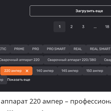
Загрузить еще
1
2
3
...
18
CTIC
PRIME
PRO
PRO SMART
REAL
REAL SMART
Сварочный аппарат 220
Сварочный аппарат 220/380
Сва
220 ампер
140 ампер
145 ампер
150 ампер
ер
Показать еще
аппарат 220 ампер – профессио