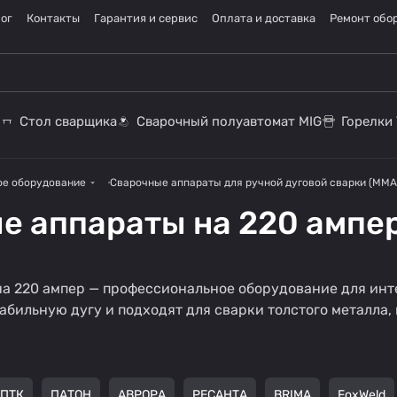
ог
Контакты
Гарантия и сервис
Оплата и доставка
Ремонт обо
Стол сварщика
Сварочный полуавтомат MIG
Горелки 
ое оборудование
Сварочные аппараты для ручной дуговой сварки (MMA
е аппараты на 220 ампе
Сварочные
а 220 ампер — профессиональное оборудование для ин
Сварог MMA
аппараты 220В
абильную дугу и подходят для сварки толстого металла
30 товаров
222 товара
ПТК
ПАТОН
АВРОРА
РЕСАНТА
BRIMA
FoxWeld