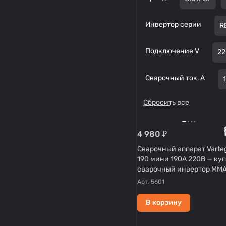
Инвертор серии
R
Подключение V
22
Сварочный ток, А
Сбросить все
4 980 ₽
Сварочный аппарат Varte
190 мини 190А 220В — ку
сварочный инвертор MM
Арт.
5601
В корзину