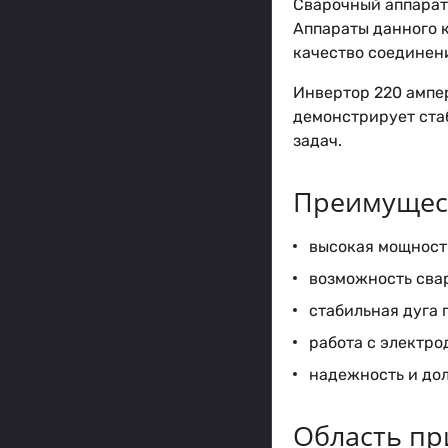
Сварочный аппарат 
Аппараты данного 
качество соединен
Инвертор 220 ампер
демонстрирует ста
задач.
Преимущест
высокая мощност
возможность свар
стабильная дуга 
работа с электро
надежность и до
Область пр