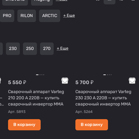
PRO
RILON
ARCTIC
+ Еще
230
250
270
+ Еще
5 550 ₽
5 700 ₽
Сварочный аппарат Varteg
Сварочный аппарат Varteg
—
210 200 А 220В — купить
230 230 А 220В — купить
р
сварочный инвертор MMA
сварочный инвертор MMA
Арт.
5893
Арт.
5264
В корзину
В корзину