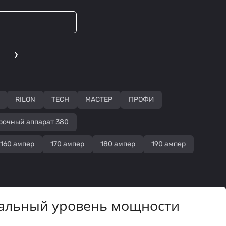
RILON
TECH
МАСТЕР
ПРОФИ
рочный аппарат 380
160 ампер
170 ампер
180 ампер
190 ампер
нальный уровень мощности