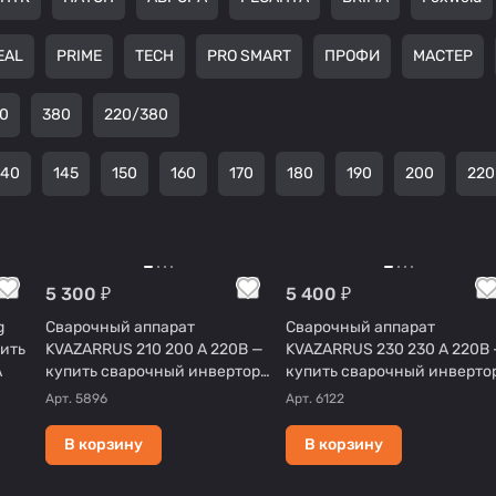
EAL
PRIME
TECH
PRO SMART
ПРОФИ
МАСТЕР
0
380
220/380
140
145
150
160
170
180
190
200
220
5 300 ₽
5 400 ₽
g
Сварочный аппарат
Сварочный аппарат
пить
KVAZARRUS 210 200 А 220В —
KVAZARRUS 230 230 А 220В 
A
купить сварочный инвертор
купить сварочный инверто
MMA
MMA
Арт.
5896
Арт.
6122
В корзину
В корзину