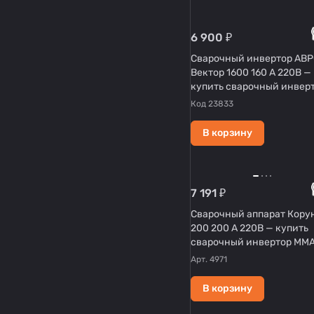
6 900 ₽
Сварочный инвертор АВ
Вектор 1600 160 А 220В —
купить сварочный инвер
MMA
Код
23833
В корзину
7 191 ₽
Сварочный аппарат Кору
200 200 А 220В — купить
сварочный инвертор MM
Арт.
4971
В корзину