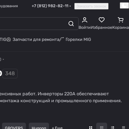
+7 (812) 982-82-11
рудования
Заказать звонок
Войти
Избранное
Корзина
TIG
Запчасти для ремонта
Горелки MIG
)
р
348
Сварочные
Сварочные
тенсивных работ. Инверторы 220А обеспечивают
аппараты для
аппараты для
, монтажа конструкций и промышленного применения.
222 товара
46 товаров
дома
новичков
GROVERS
Hugong
+ Еще