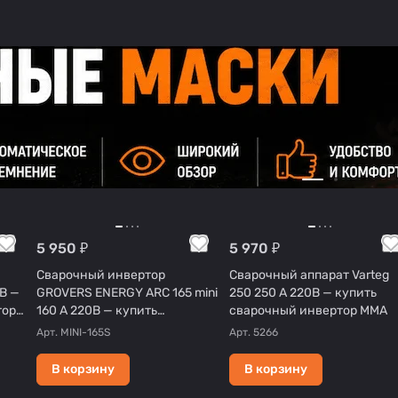
5 950 ₽
5 970 ₽
Сварочный инвертор
Сварочный аппарат Varteg
В —
GROVERS ENERGY ARC 165 mini
250 250 А 220В — купить
тор
160 А 220В — купить
сварочный инвертор MMA
сварочный инвертор MMA
Арт.
MINI-165S
Арт.
5266
В корзину
В корзину