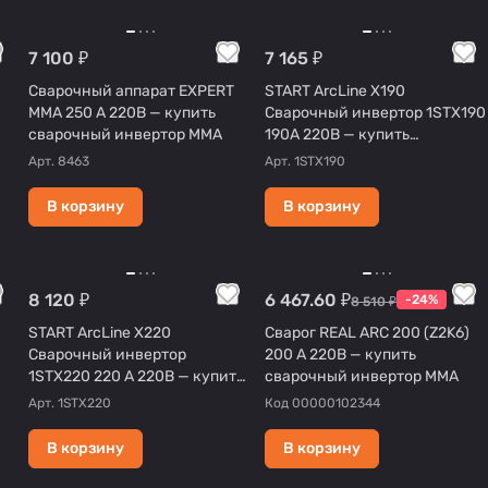
7 100 ₽
7 165 ₽
Сварочный аппарат EXPERT
START ArcLine Х190
MMA 250 А 220В — купить
Сварочный инвертор 1STХ190
сварочный инвертор MMA
190А 220В — купить
сварочный инвертор MMA
Арт.
8463
Арт.
1STХ190
В корзину
В корзину
8 120 ₽
6 467.60 ₽
-24%
8 510 ₽
START ArcLine Х220
Сварог REAL ARC 200 (Z2K6)
Сварочный инвертор
200 А 220В — купить
1STХ220 220 А 220В — купить
сварочный инвертор MMA
сварочный инвертор MMA
Арт.
1STХ220
Код
00000102344
В корзину
В корзину