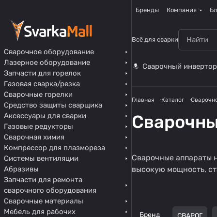
Бренды
Компания
Бл
Всё для сварки
Сварочное оборудование
Лазерное оборудование
Сварочный инвертор
Запчасти для горелок
Газовая сварка/резка
Сварочные горелки
Главная
Каталог
Сварочн
Средство защиты сварщика
Аксессуары для сварки
Сварочны
Газовые редукторы
Сварочная химия
Компрессор для плазмореза
Инверторные
Сварочные аппараты н
Системы вентиляции
сварочные
Абразивы
высокую мощность, ст
348 товаров
аппараты MMA
Запчасти для ремонта
сварочного оборудования
Сварочные материалы
Мебель для рабочих
Бренд
СВАРОГ