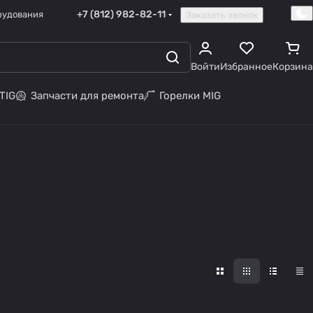
+7 (812) 982-82-11
рудования
Заказать звонок
Войти
Избранное
Корзина
TIG
Запчасти для ремонта
Горелки MIG
Механические
Передвижной
Сорбционно-
фильтры и
фильтр
каталитические
Стол сварщика
4 товара
39 товаров
агрегаты
5 товаров
7 товаров
фильтры