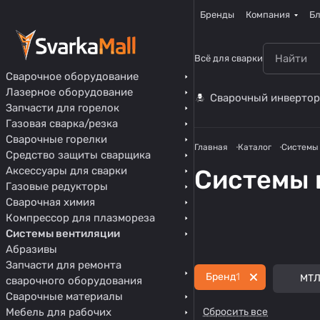
Бренды
Компания
Бл
Всё для сварки
Сварочное оборудование
Лазерное оборудование
Сварочный инвертор
Запчасти для горелок
Газовая сварка/резка
Сварочные горелки
Главная
Каталог
Системы
Средство защиты сварщика
Воздухораспреде
Аксессуары для сварки
Системы 
Промышленные
лители
Газовые редукторы
вентиляторы
11 товаров
Сварочная химия
Циклоны
7 товаров
Компрессор для плазмореза
6 товаров
Системы вентиляции
Абразивы
Запчасти для ремонта
Бренд
1
МТ
сварочного оборудования
Сварочные материалы
Мебель для рабочих
Сбросить все