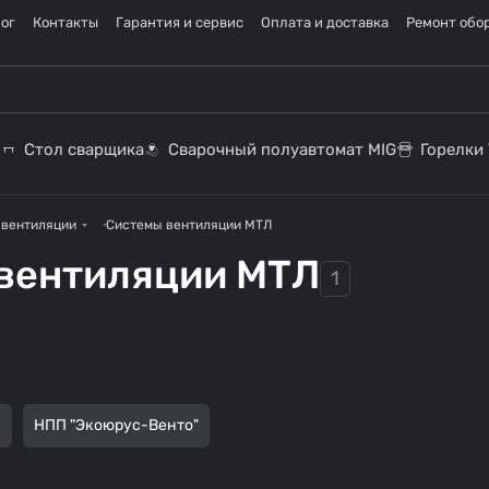
ог
Контакты
Гарантия и сервис
Оплата и доставка
Ремонт обо
Стол сварщика
Сварочный полуавтомат MIG
Горелки 
 вентиляции
Системы вентиляции МТЛ
Вытчжки для
Вытяжные
вентиляции МТЛ
Пылеулавливающ
Системы удаления
1
деревообработки
Электростатическ
устройства
ие агрегаты
выхлопных газов
5 товаров
61 товар
ие фильтры и
10 товаров
8 товаров
17 товаров
агрегаты
Л
НПП "Экоюрус-Венто"