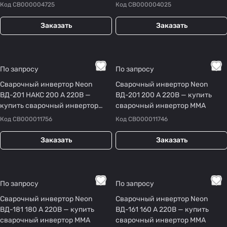
Код
СВ000004725
Код
СВ000004025
Заказать
Заказать
По запросу
По запросу
Сварочный инвертор Neon
Сварочный инвертор Neon
ВД-201 НАКС 200 А 220В —
ВД-201 200 А 220В — купить
купить сварочный инвертор
сварочный инвертор MMA
MMA
Код
СВ000011756
Код
СВ000011746
Заказать
Заказать
По запросу
По запросу
Сварочный инвертор Neon
Сварочный инвертор Neon
ВД-181 180 А 220В — купить
ВД-161 160 А 220В — купить
сварочный инвертор MMA
сварочный инвертор MMA