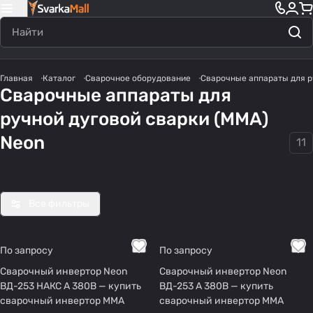
Главная
Каталог
Сварочное оборудование
Сварочные аппараты для р
Сварочные аппараты для
Инвер
Сваро
Свар
Свар
Сваро
ручной дуговой сварки (MMA)
торны
г MMA
очны
очны
чные
348
30
222
222
46
е
е
е
аппар
Neon
11
товаров
товаров
товара
товара
товаров
сваро
аппа
аппа
аты
чные
раты
раты
для
аппар
220В
для
нович
аты
дома
ков
Все фильтры
MMA
По запросу
По запросу
Сварочный инвертор Neon
Сварочный инвертор Neon
ВД-253 НАКС А 380В — купить
ВД-253 А 380В — купить
сварочный инвертор MMA
сварочный инвертор MMA