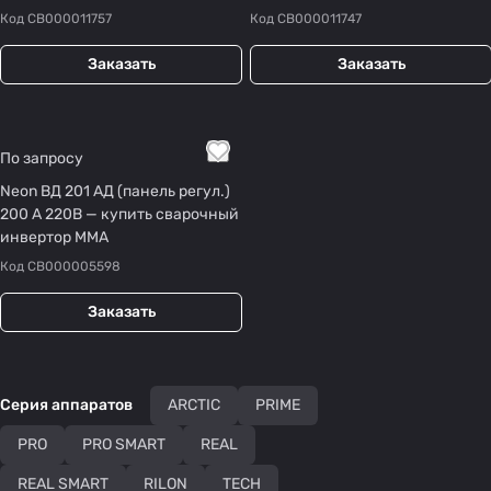
Код
СВ000011757
Код
СВ000011747
Заказать
Заказать
По запросу
Neon ВД 201 АД (панель регул.)
200 А 220В — купить сварочный
инвертор MMA
Код
СВ000005598
Заказать
Серия аппаратов
ARCTIC
PRIME
PRO
PRO SMART
REAL
REAL SMART
RILON
TECH