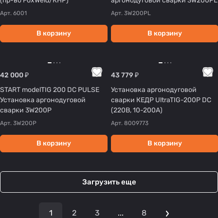
(пр-во FoxWeld/КНР)
аргонодуговой сварки 3W200PL
Арт.
6001
Арт.
3W200PL
В корзину
В корзину
42 000 ₽
43 779 ₽
START modelTIG 200 DC PULSE
Установка аргонодуговой
Установка аргонодуговой
сварки КЕДР UltraTIG-200P DC
сварки 3W200P
(220В, 10-200А)
Арт.
3W200P
Арт.
8009773
В корзину
В корзину
Загрузить еще
1
2
3
...
8