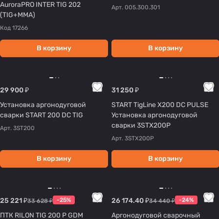
AuroraPRO INTER TIG 202
Арт.
005.300.301
(TIG+MMA)
Код
17266
В корзину
В корзину
29 900 ₽
31 250 ₽
Установка аргонодуговой
START TigLine X200 DC PULSE
сварки START 200 DC TIG
Установка аргонодуговой
сварки 3STX200P
Арт.
3ST200
Арт.
3STX200P
В корзину
В корзину
25 221 ₽
-25%
26 174.40 ₽
-24%
33 628 ₽
34 440 ₽
ПТК RILON TIG 200 P GDM
Аргонодуговой сварочный