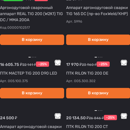
Аргонодуговой сварочный
Аппарат аргонодуговой сварки
аппарат REAL TIG 200 (W2K1) TIG
TIG 165 DC (пр-во FoxWeld/КНР)
DC / MMA 200А
Арт.
5996
Код
00000102517
В корзину
В корзину
16 605.75 ₽
-25%
17 970 ₽
-25%
22 141 ₽
23 960 ₽
ПТК МАСТЕР TIG 200 D90 LED
ПТК RILON TIG 200 DE
Арт.
005.100.375
Арт.
005.300.302
В корзину
В корзину
24 500 ₽
20 134.50 ₽
-25%
26 846 ₽
Аппарат аргонодуговой сварки
ПТК RILON TIG 200 CT