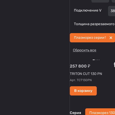
Подключение V
3
Толщина разрезаемого
Плазморез серии
1
Сбросить все
257 800 ₽
TRITON CUT 130 PN
Арт.
TCT130PN
В корзину
Серия
Плазморез 130