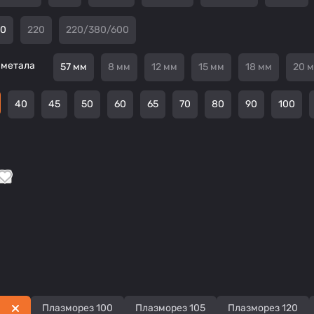
80
220
220/380/600
 метала
57 мм
8 мм
12 мм
15 мм
18 мм
20 
40
45
50
60
65
70
80
90
100
Плазморез 100
Плазморез 105
Плазморез 120