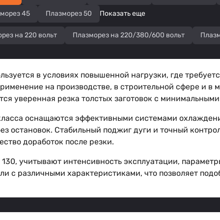
морез 45
Плазморез 50
Показать еще
рез на 220 вольт
Плазморез на 220/380/600 вольт
Плазм
льзуется в условиях повышенной нагрузки, где требует
применение на производстве, в строительной сфере и в
тся уверенная резка толстых заготовок с минимальными
класса оснащаются эффективными системами охлаждения 
без остановок. Стабильный поджиг дуги и точный контр
ство доработок после резки.
130, учитывают интенсивность эксплуатации, параметры
ли с различными характеристиками, что позволяет подо