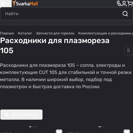
Главная
Каталог
Запчасти для горелок
Комплектующие и расходники 
Расходники для плазмореза
105
5
Расходники для плазмореза 105 – сопла, электроды и
Насад
Дифф
Катод
Проч
Сопла
комплектующие CUT 105 для стабильной и точной резки
ка
узоры
ы
ее
(CUT)
металла. В наличии широкий выбор, подбор под
165
75
76
93
189
защит
(CUT)
(CUT)
(CUT
плазмотрон и быстрая доставка по России.
товаров
товаров
товаров
товара
товаров
ная
)
Все фильтры