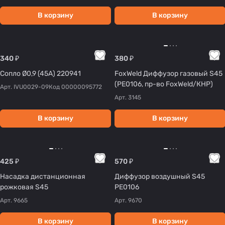
В корзину
В корзину
340 ₽
380 ₽
Сопло Ø0,9 (45А) 220941
FoxWeld Диффузор газовый S45
(PE0106, пр-во FoxWeld/КНР)
Арт.
IVU0029-09
Код
00000095772
Арт.
3145
В корзину
В корзину
425 ₽
570 ₽
Насадка дистанционная
Диффузор воздушный S45
рожковая S45
PE0106
Арт.
9665
Арт.
9670
В корзину
В корзину