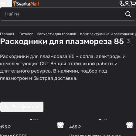
Главная
Каталог
Запчасти для горелок
Комплектующие и расходники 
Расходники для плазмореза 85
3
Расходники для плазмореза 85 – сопла, электроды и
Насад
Дифф
Катод
Проч
Сопла
комплектующие CUT 85 для стабильной работы и
ка
узоры
ы
ее
(CUT)
длительного ресурса. В наличии, подбор под
165
75
76
93
189
защит
(CUT)
(CUT)
(CUT
плазмотрон и быстрая доставка.
товаров
товаров
товаров
товара
товаров
ная
)
Все фильтры
195 ₽
465 ₽