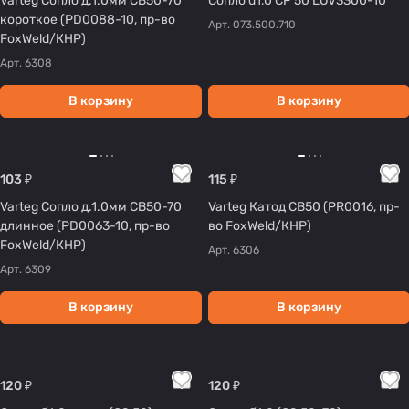
Varteg Сопло д.1.0мм СВ50-70
Сопло d1,0 CP 50 LOV3300-10
короткое (PD0088-10, пр-во
Арт.
073.500.710
FoxWeld/КНР)
Арт.
6308
В корзину
В корзину
103 ₽
115 ₽
Varteg Сопло д.1.0мм CB50-70
Varteg Катод CB50 (PR0016, пр-
длинное (PD0063-10, пр-во
во FoxWeld/КНР)
FoxWeld/КНР)
Арт.
6306
Арт.
6309
В корзину
В корзину
120 ₽
120 ₽