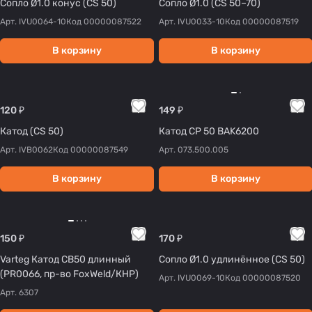
Сопло Ø1.0 конус (CS 50)
Сопло Ø1.0 (CS 50–70)
Арт.
IVU0064-10
Код
00000087522
Арт.
IVU0033-10
Код
00000087519
В корзину
В корзину
120 ₽
149 ₽
Катод (CS 50)
Катод CP 50 BAK6200
Арт.
IVB0062
Код
00000087549
Арт.
073.500.005
В корзину
В корзину
150 ₽
170 ₽
Varteg Катод CB50 длинный
Сопло Ø1.0 удлинённое (CS 50)
(PR0066, пр-во FoxWeld/КНР)
Арт.
IVU0069-10
Код
00000087520
Арт.
6307