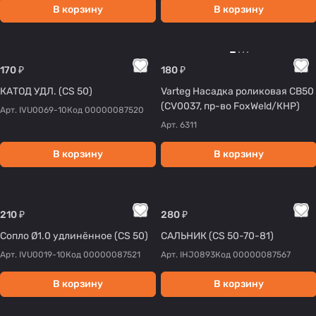
В корзину
В корзину
170 ₽
180 ₽
КАТОД УДЛ. (CS 50)
Varteg Насадка роликовая CB50
(CV0037, пр-во FoxWeld/КНР)
Арт.
IVU0069-10
Код
00000087520
Арт.
6311
В корзину
В корзину
210 ₽
280 ₽
Сопло Ø1.0 удлинённое (CS 50)
САЛЬНИК (CS 50-70-81)
Арт.
IVU0019-10
Код
00000087521
Арт.
IHJ0893
Код
00000087567
В корзину
В корзину