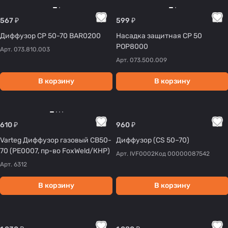
567 ₽
599 ₽
Диффузор CP 50-70 BAR0200
Насадка защитная CP 50
POP8000
Арт.
073.810.003
Арт.
073.500.009
В корзину
В корзину
610 ₽
960 ₽
Varteg Диффузор газовый СВ50-
Диффузор (CS 50–70)
70 (РЕ0007, пр-во FoxWeld/КНР)
Арт.
IVF0002
Код
00000087542
Арт.
6312
В корзину
В корзину