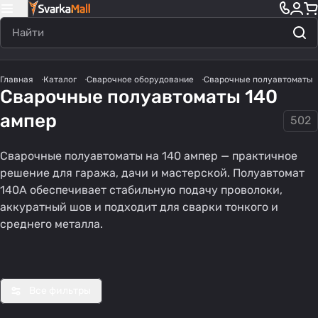
Главная
Каталог
Сварочное оборудование
Сварочные полуавтоматы
Сварочные полуавтоматы 140
ампер
502
Сварочные полуавтоматы на 140 ампер — практичное
решение для гаража, дачи и мастерской. Полуавтомат
140А обеспечивает стабильную подачу проволоки,
Импульсные
Полуавтома
Полуавтома
аккуратный шов и подходит для сварки тонкого и
полуавтомат
т без газа
т для дома
среднего металла.
31 товар
32 товара
45 товаров
ы
Все фильтры