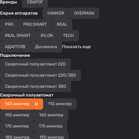
Бренды
СВАРОГ
Серия аппаратов
HANKER
OVERMAN
PRO
PRO SMART
REAL
REAL SMART
RILON
TECH
АДАПТИВ
Динамика
Показать еще
Подключение
Сварочный полуавтомат 220
Сварочный полуавтомат 220/380
Сварочный полуавтомат 380
Сварочный полуавтомат
140 аммпер
110 аммпер
150 аммпер
160 аммпер
170 аммпер
175 аммпер
180 аммпер
190 аммпер