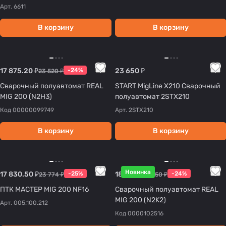
Арт.
6611
В корзину
В корзину
17 875.20 ₽
-24%
23 650 ₽
23 520 ₽
Сварочный полуавтомат REAL
START MigLine X210 Сварочный
MIG 200 (N2H3)
полуавтомат 2STX210
Код
00000099749
Арт.
2STX210
В корзину
В корзину
Новинка
17 830.50 ₽
-25%
18 126 ₽
-24%
23 774 ₽
23 850 ₽
ПТК МАСТЕР MIG 200 NF16
Сварочный полуавтомат REAL
MIG 200 (N2K2)
Арт.
005.100.212
Код
0000102516