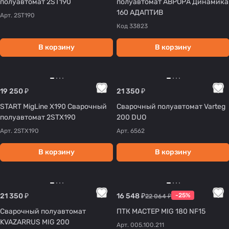
полуавтомат 2ST190
полуавтомат АВРОРА Динамика
160 АДАПТИВ
Арт.
2ST190
Код
33823
В корзину
В корзину
19 250 ₽
21 350 ₽
START MigLine X190 Сварочный
Сварочный полуавтомат Varteg
полуавтомат 2STX190
200 DUO
Арт.
2STX190
Арт.
6562
В корзину
В корзину
21 350 ₽
16 548 ₽
-25%
22 064 ₽
Сварочный полуавтомат
ПТК МАСТЕР MIG 180 NF15
KVAZARRUS MIG 200
Арт.
005.100.211