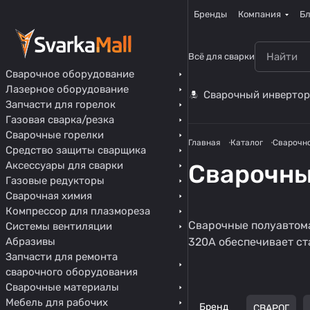
Бренды
Компания
Бл
Всё для сварки
Сварочное оборудование
Лазерное оборудование
Сварочный инвертор
Запчасти для горелок
Газовая сварка/резка
Сварочные горелки
Главная
Каталог
Сварочн
Средство защиты сварщика
Аксессуары для сварки
Сварочны
Газовые редукторы
Сварочная химия
Компрессор для плазмореза
Импульсные
Сварочные полуавтома
Системы вентиляции
полуавтоматы
Абразивы
320А обеспечивает ст
31 товар
Запчасти для ремонта
сварочного оборудования
Сварочные материалы
Мебель для рабочих
Бренд
СВАРОГ