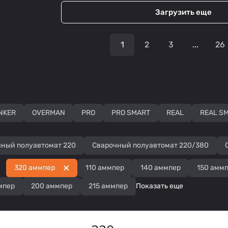
Загрузить еще
1
2
3
...
26
NKER
OVERMAN
PRO
PRO SMART
REAL
REAL S
чный полуавтомат 220
Сварочный полуавтомат 220/380
320 аммпер
110 аммпер
140 аммпер
150 амм
мпер
200 аммпер
215 аммпер
Показать еще