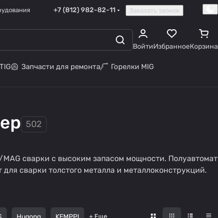
+7 (812) 982-82-11
рудования
Заказать звонок
Войти
Избранное
Корзина
TIG
Запчасти для ремонта
Горелки MIG
пер
502
/MAG сварки с высоким запасом мощности. Полуавтомат
 для сварки толстого металла и металлоконструкций.
S
Hugong
KEMPPI
+ Еще