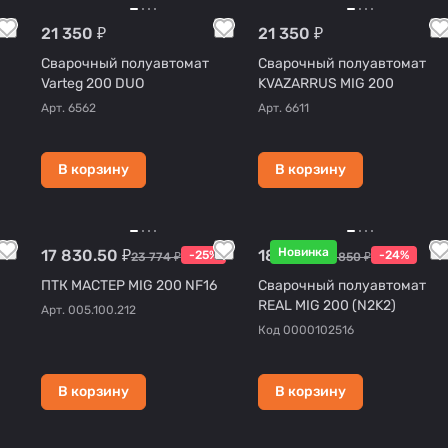
21 350 ₽
21 350 ₽
Сварочный полуавтомат
Сварочный полуавтомат
Varteg 200 DUO
KVAZARRUS MIG 200
Арт.
6562
Арт.
6611
В корзину
В корзину
Новинка
17 830.50 ₽
18 126 ₽
-25%
-24%
23 774 ₽
23 850 ₽
ПТК МАСТЕР MIG 200 NF16
Сварочный полуавтомат
REAL MIG 200 (N2K2)
Арт.
005.100.212
Код
0000102516
В корзину
В корзину