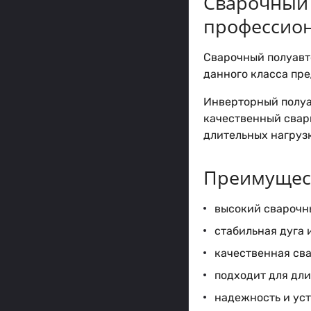
Сварочный 
профессион
Сварочный полуавт
данного класса пр
Инверторный полуа
качественный свар
длительных нагруз
Преимущест
высокий сварочн
стабильная дуга 
качественная сва
подходит для дл
надежность и уст