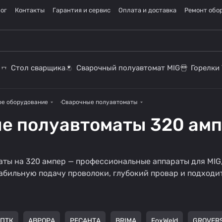
ог
Контакты
Гарантия и сервис
Оплата и доставка
Ремонт обо
Стол сварщика
Сварочный полуавтомат MIG
Горелки 
ое оборудование
Сварочные полуавтоматы
е полуавтоматы 320 ам
Полуавтомат без
Полуавтомат для
ты на 320 ампер — профессиональные аппараты для MIG
газа
дома
абильную подачу проволоки, глубокий провар и подходит
32 товара
45 товаров
ПТК
АВРОРА
РЕСАНТА
BRIMA
FoxWeld
GROVER