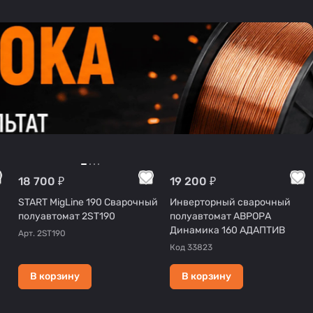
18 700 ₽
19 200 ₽
START MigLine 190 Сварочный
Инверторный сварочный
полуавтомат 2ST190
полуавтомат АВРОРА
Динамика 160 АДАПТИВ
Арт.
2ST190
Код
33823
В корзину
В корзину