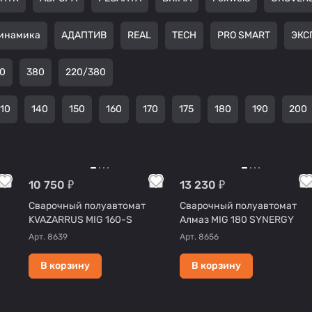
инамика
АДАПТИВ
REAL
TECH
PRO SMART
ЭКС
0
380
220/380
110
140
150
160
170
175
180
190
200
10 750 ₽
13 230 ₽
Сварочный полуавтомат
Сварочный полуавтомат
KVAZARRUS MIG 160-S
Алмаз MIG 180 SYNERGY
Арт.
8639
Арт.
8656
В корзину
В корзину