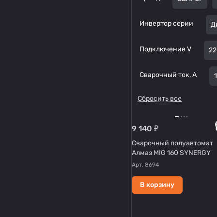
Инвертор серии
Д
Подключение V
22
Сварочный ток, А
Сбросить все
9 140 ₽
Сварочный полуавтомат
Алмаз MIG 160 SYNERGY
Арт.
8694
В корзину