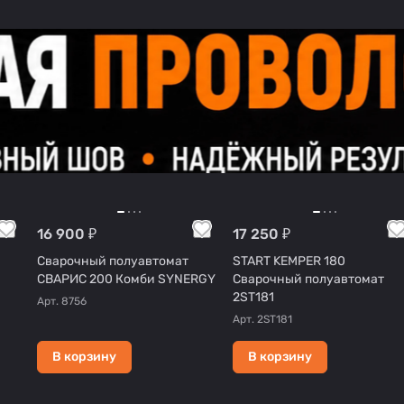
16 900 ₽
17 250 ₽
Сварочный полуавтомат
START KEMPER 180
СВАРИС 200 Комби SYNERGY
Сварочный полуавтомат
2ST181
Арт.
8756
Арт.
2ST181
В корзину
В корзину