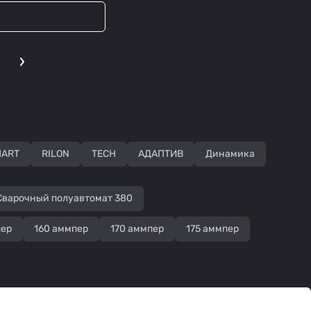
MART
RILON
TECH
АДАПТИВ
Динамика
Сварочный полуавтомат 380
пер
160 аммпер
170 аммпер
175 аммпер