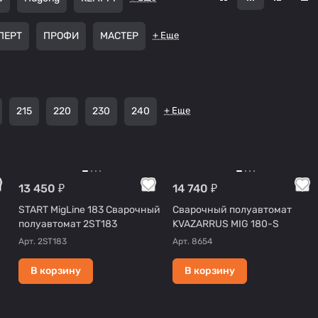
ПЕРТ
ПРОФИ
МАСТЕР
+ Еще
215
220
230
240
+ Еще
13 450 ₽
14 740 ₽
START MigLine 183 Сварочный
Сварочный полуавтомат
полуавтомат 2ST183
KVAZARRUS MIG 180-S
Арт.
2ST183
Арт.
8654
В корзину
В корзину