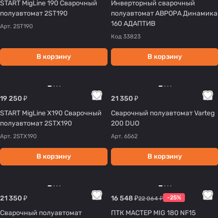
START MigLine 190 Сварочный
Инверторный сварочный
полуавтомат 2ST190
полуавтомат АВРОРА Динамика
160 АДАПТИВ
Арт.
2ST190
Код
33823
В корзину
В корзину
19 250 ₽
21 350 ₽
START MigLine X190 Сварочный
Сварочный полуавтомат Varteg
полуавтомат 2STX190
200 DUO
Арт.
2STX190
Арт.
6562
В корзину
В корзину
21 350 ₽
16 548 ₽
-25%
22 064 ₽
Сварочный полуавтомат
ПТК МАСТЕР MIG 180 NF15