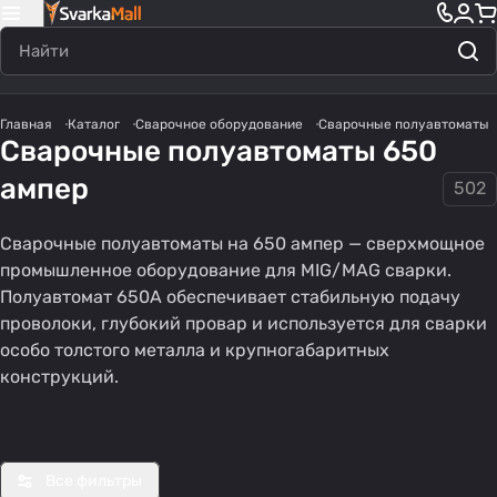
Главная
Каталог
Сварочное оборудование
Сварочные полуавтоматы
Сварочные полуавтоматы 650
ампер
502
Сварочные полуавтоматы на 650 ампер — сверхмощное
промышленное оборудование для MIG/MAG сварки.
Полуавтомат 650А обеспечивает стабильную подачу
проволоки, глубокий провар и используется для сварки
Импульсные
Полуавтома
Полуавтома
особо толстого металла и крупногабаритных
полуавтомат
т без газа
т для дома
конструкций.
31 товар
32 товара
45 товаров
ы
Все фильтры