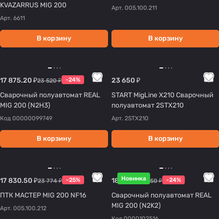
KVAZARRUS MIG 200
Арт.
005.100.211
Арт.
6611
В корзину
В корзину
17 875.20 ₽
-24%
23 650 ₽
23 520 ₽
Сварочный полуавтомат REAL
START MigLine X210 Сварочный
MIG 200 (N2H3)
полуавтомат 2STX210
Код
00000099749
Арт.
2STX210
В корзину
В корзину
Новинка
17 830.50 ₽
-25%
18 126 ₽
-24%
23 774 ₽
23 850 ₽
ПТК МАСТЕР MIG 200 NF16
Сварочный полуавтомат REAL
MIG 200 (N2K2)
Арт.
005.100.212
Код
0000102516