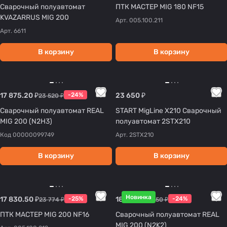
Сварочный полуавтомат
ПТК МАСТЕР MIG 180 NF15
KVAZARRUS MIG 200
Арт.
005.100.211
Арт.
6611
В корзину
В корзину
17 875.20 ₽
-24%
23 650 ₽
23 520 ₽
Сварочный полуавтомат REAL
START MigLine X210 Сварочный
MIG 200 (N2H3)
полуавтомат 2STX210
Код
00000099749
Арт.
2STX210
В корзину
В корзину
Новинка
17 830.50 ₽
-25%
18 126 ₽
-24%
23 774 ₽
23 850 ₽
ПТК МАСТЕР MIG 200 NF16
Сварочный полуавтомат REAL
MIG 200 (N2K2)