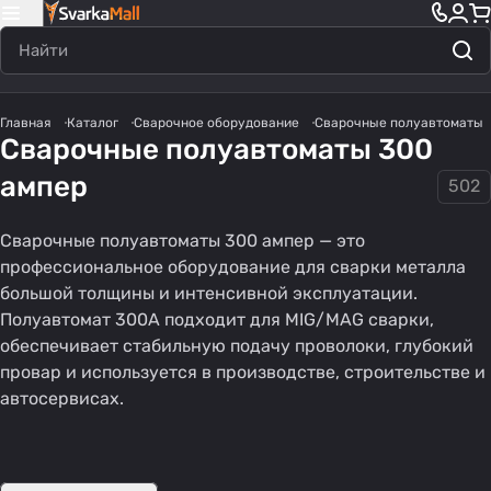
Главная
Каталог
Сварочное оборудование
Сварочные полуавтоматы
Сварочные полуавтоматы 300
ампер
502
Сварочные полуавтоматы 300 ампер — это
профессиональное оборудование для сварки металла
большой толщины и интенсивной эксплуатации.
Полуавтомат 300А подходит для MIG/MAG сварки,
обеспечивает стабильную подачу проволоки, глубокий
Импульсные
Полуавтома
Полуавтома
провар и используется в производстве, строительстве и
полуавтомат
т без газа
т для дома
автосервисах.
31 товар
32 товара
45 товаров
ы