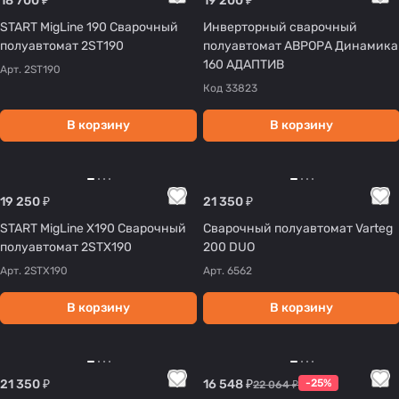
18 700 ₽
19 200 ₽
START MigLine 190 Сварочный
Инверторный сварочный
полуавтомат 2ST190
полуавтомат АВРОРА Динамика
160 АДАПТИВ
Арт.
2ST190
Код
33823
В корзину
В корзину
19 250 ₽
21 350 ₽
START MigLine X190 Сварочный
Сварочный полуавтомат Varteg
полуавтомат 2STX190
200 DUO
Арт.
2STX190
Арт.
6562
В корзину
В корзину
21 350 ₽
16 548 ₽
-25%
22 064 ₽