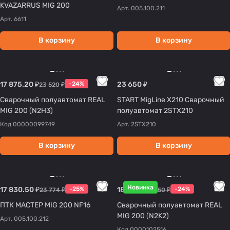
KVAZARRUS MIG 200
Арт.
005.100.211
Арт.
6611
В корзину
В корзину
17 875.20 ₽
-24%
23 650 ₽
23 520 ₽
Сварочный полуавтомат REAL
START MigLine X210 Сварочный
MIG 200 (N2H3)
полуавтомат 2STX210
Код
00000099749
Арт.
2STX210
В корзину
В корзину
Новинка
17 830.50 ₽
-25%
18 126 ₽
-24%
23 774 ₽
23 850 ₽
ПТК МАСТЕР MIG 200 NF16
Сварочный полуавтомат REAL
MIG 200 (N2K2)
Арт.
005.100.212
Код
0000102516