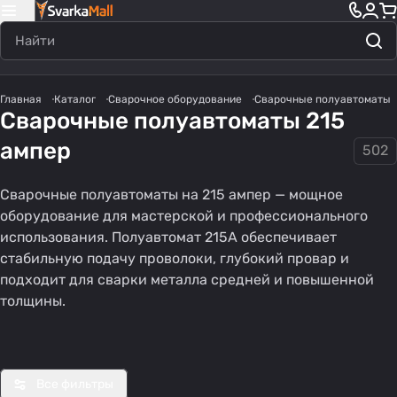
Главная
Каталог
Сварочное оборудование
Сварочные полуавтоматы
Сварочные полуавтоматы 215
ампер
502
Сварочные полуавтоматы на 215 ампер — мощное
оборудование для мастерской и профессионального
использования. Полуавтомат 215А обеспечивает
стабильную подачу проволоки, глубокий провар и
Импульсные
Полуавтома
Полуавтома
подходит для сварки металла средней и повышенной
полуавтомат
т без газа
т для дома
толщины.
31 товар
32 товара
45 товаров
ы
Все фильтры