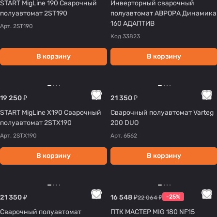
START MigLine 190 Сварочный
Инверторный сварочный
полуавтомат 2ST190
полуавтомат АВРОРА Динамика
160 АДАПТИВ
Арт.
2ST190
Код
33823
В корзину
В корзину
19 250 ₽
21 350 ₽
START MigLine X190 Сварочный
Сварочный полуавтомат Varteg
полуавтомат 2STX190
200 DUO
Арт.
2STX190
Арт.
6562
В корзину
В корзину
21 350 ₽
16 548 ₽
-25%
22 064 ₽
Сварочный полуавтомат
ПТК МАСТЕР MIG 180 NF15