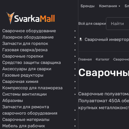
Бренды
Компания
Бл
Всё для сварки
Сварочное оборудование
Лазерное оборудование
Сварочный инвертор
Запчасти для горелок
Газовая сварка/резка
Сварочные горелки
Главная
Каталог
Сварочн
Средство защиты сварщика
Аксессуары для сварки
Сварочны
Газовые редукторы
Сварочная химия
Компрессор для плазмореза
Сварочные полуавтом
Системы вентиляции
Импульсные
Абразивы
Полуавтомат 450А обе
полуавтоматы
Запчасти для ремонта
крупных металлоконс
31 товар
сварочного оборудования
Сварочные материалы
Мебель для рабочих