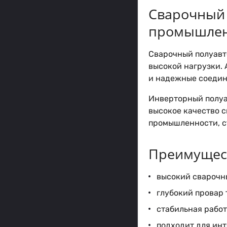
Сварочный 
промышлен
Сварочный полуавт
высокой нагрузки.
и надежные соедин
Инверторный полуа
высокое качество 
промышленности, с
Преимущест
высокий сварочны
глубокий провар 
стабильная работ
подходит для ин