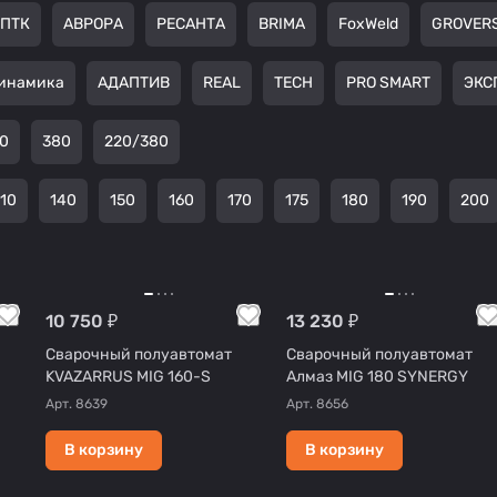
ПТК
АВРОРА
РЕСАНТА
BRIMA
FoxWeld
GROVER
инамика
АДАПТИВ
REAL
TECH
PRO SMART
ЭКС
0
380
220/380
110
140
150
160
170
175
180
190
200
10 750 ₽
13 230 ₽
Сварочный полуавтомат
Сварочный полуавтомат
KVAZARRUS MIG 160-S
Алмаз MIG 180 SYNERGY
Арт.
8639
Арт.
8656
В корзину
В корзину