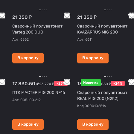
21 350 ₽
21 350 ₽
Сварочный полуавтомат
Сварочный полуавтомат
Varteg 200 DUO
KVAZARRUS MIG 200
Арт.
6562
Арт.
6611
В корзину
В корзину
Новинка
17 830.50 ₽
18 126 ₽
-25%
-24%
23 774 ₽
23 850 ₽
ПТК МАСТЕР MIG 200 NF16
Сварочный полуавтомат
REAL MIG 200 (N2K2)
Арт.
005.100.212
Код
0000102516
В корзину
В корзину