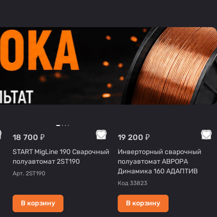
18 700 ₽
19 200 ₽
START MigLine 190 Сварочный
Инверторный сварочный
полуавтомат 2ST190
полуавтомат АВРОРА
Динамика 160 АДАПТИВ
Арт.
2ST190
Код
33823
В корзину
В корзину