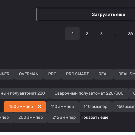
Загрузить еще
1
2
3
...
26
NKER
OVERMAN
PRO
PRO SMART
REAL
REAL S
чный полуавтомат 220
Сварочный полуавтомат 220/380
450 аммпер
110 аммпер
140 аммпер
150 амм
мпер
200 аммпер
215 аммпер
Показать еще