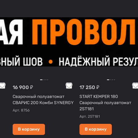
16 900 ₽
17 250 ₽
Сварочный полуавтомат
START KEMPER 180
СВАРИС 200 Комби SYNERGY
Сварочный полуавтомат
2ST181
Арт.
8756
Арт.
2ST181
В корзину
В корзину