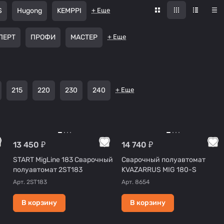
S
Hugong
KEMPPI
+ Еще
ПЕРТ
ПРОФИ
МАСТЕР
+ Еще
215
220
230
240
+ Еще
13 450 ₽
14 740 ₽
START MigLine 183 Сварочный
Сварочный полуавтомат
полуавтомат 2ST183
KVAZARRUS MIG 180-S
Арт.
2ST183
Арт.
8654
В корзину
В корзину