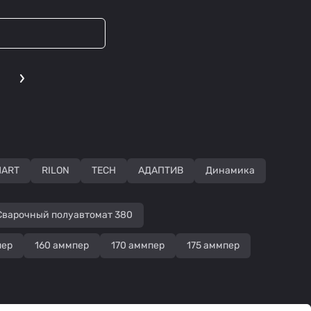
MART
RILON
TECH
АДАПТИВ
Динамика
Сварочный полуавтомат 380
пер
160 аммпер
170 аммпер
175 аммпер