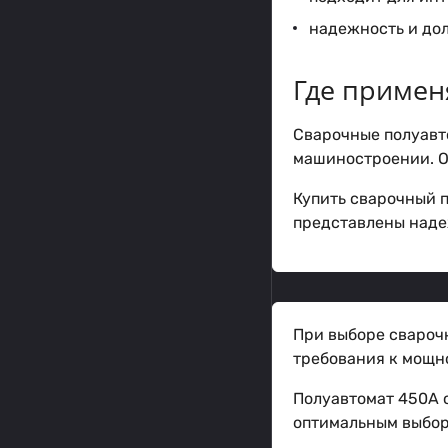
надежность и до
Где примен
Сварочные полуавт
машиностроении. Об
Купить сварочный п
представлены наде
При выборе свароч
требования к мощн
Полуавтомат 450А с
оптимальным выбор