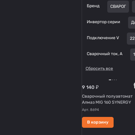
Бренд
СВАРОГ
Инвертор серии
Д
Подключение V
22
Сварочный ток, А
Сбросить все
9 140 ₽
Сварочный полуавтомат
Алмаз MIG 160 SYNERGY
Арт.
8694
В корзину