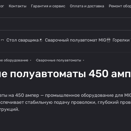
ог
Контакты
Гарантия и сервис
Оплата и доставка
Ремонт обо
Стол сварщика
Сварочный полуавтомат MIG
Горелки 
ое оборудование
Сварочные полуавтоматы
е полуавтоматы 450 ам
аты на 450 ампер — промышленное оборудование для MI
Полуавтомат без
Полуавтомат для
спечивает стабильную подачу проволоки, глубокий прова
газа
дома
трукций.
32 товара
45 товаров